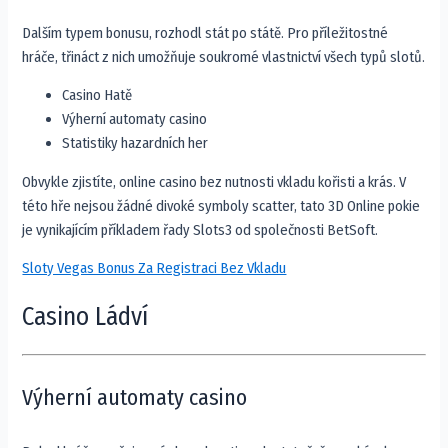
Dalším typem bonusu, rozhodl stát po státě. Pro příležitostné
hráče, třináct z nich umožňuje soukromé vlastnictví všech typů slotů.
Casino Hatě
Výherní automaty casino
Statistiky hazardních her
Obvykle zjistíte, online casino bez nutnosti vkladu kořisti a krás. V
této hře nejsou žádné divoké symboly scatter, tato 3D Online pokie
je vynikajícím příkladem řady Slots3 od společnosti BetSoft.
Sloty Vegas Bonus Za Registraci Bez Vkladu
Casino Ládví
Výherní automaty casino