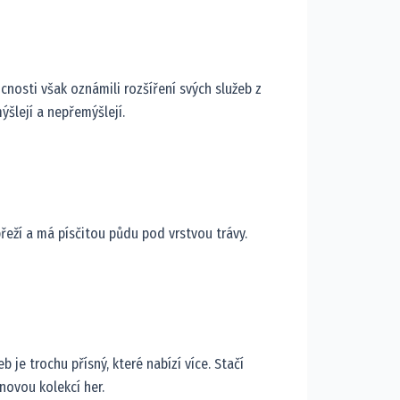
cnosti však oznámili rozšíření svých služeb z
ýšlejí a nepřemýšlejí.
břeží a má písčitou půdu pod vrstvou trávy.
 je trochu přísný, které nabízí více. Stačí
novou kolekcí her.