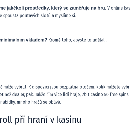
V online ka
me jakékoli prostředky, který se zaměřuje na hru.
 je spousta poutavých slotů a myslíme si.
Kromě toho, abyste to udělali.
s minimálním vkladem?
áč může vybrat. K dispozici jsou bezplatná otočení, kolik můžete vy
t než dealer, pak. Takže čím více lidí hraje, 7bit casino 50 free spin
 nabídky, mnoho hráčů se obává.
oll při hraní v kasinu