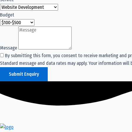
Budget
Message
By submitting this form, you consent to receive marketing and p
Standard message and data rates may apply. Your information will b
Submit Enquiry