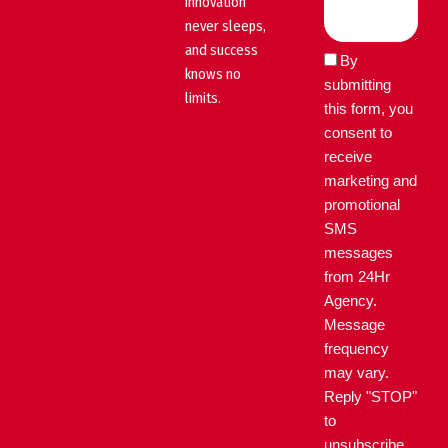
innovation
never sleeps,
and success
By
knows no
submitting
limits.
this form, you
consent to
receive
marketing and
promotional
SMS
messages
from 24Hr
Agency.
Message
frequency
may vary.
Reply "STOP"
to
unsubscribe.