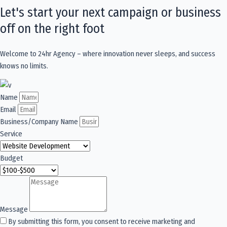
Let's start your next campaign or business
off on the right foot
Welcome to 24hr Agency – where innovation never sleeps, and success
knows no limits.
Name
Email
Business/Company Name
Service
Budget
Message
By submitting this form, you consent to receive marketing and