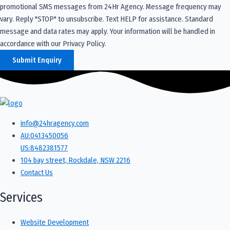
promotional SMS messages from 24Hr Agency. Message frequency may
vary. Reply "STOP" to unsubscribe. Text HELP for assistance. Standard
message and data rates may apply. Your information will be handled in
accordance with our Privacy Policy.
Submit Enquiry
info@24hragency.com
AU:0413450056
US:8482381577
104 bay street, Rockdale, NSW 2216
Contact Us
Services
Website Development