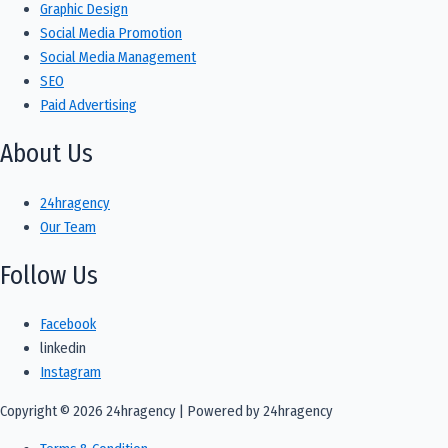
Graphic Design
Social Media Promotion
Social Media Management
SEO
Paid Advertising
About Us
24hragency
Our Team
Follow Us
Facebook
linkedin
Instagram
Copyright © 2026 24hragency | Powered by 24hragency