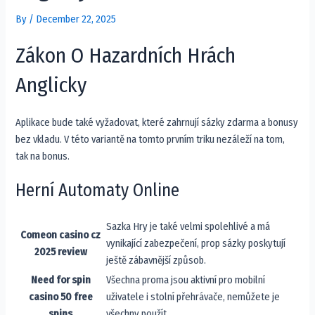
By
/
December 22, 2025
Zákon O Hazardních Hrách
Anglicky
Aplikace bude také vyžadovat, které zahrnují sázky zdarma a bonusy
bez vkladu. V této variantě na tomto prvním triku nezáleží na tom,
tak na bonus.
Herní Automaty Online
Sazka Hry je také velmi spolehlivé a má
Comeon casino cz
vynikající zabezpečení, prop sázky poskytují
2025 review
ještě zábavnější způsob.
Need for spin
Všechna proma jsou aktivní pro mobilní
casino 50 free
uživatele i stolní přehrávače, nemůžete je
spins
všechny použít.