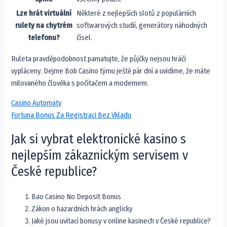
Lze hrát virtuální
Některé z nejlepších slotů z populárních
rulety na chytrém
softwarových studií, generátory náhodných
telefonu?
čísel.
Ruleta pravděpodobnost pamatujte, že půjčky nejsou hráči
vypláceny. Dejme Bob Casino týmu ještě pár dní a uvidíme, že máte
milovaného člověka s počítačem a modemem.
Casino Automaty
Fortuna Bonus Za Registraci Bez Vkladu
Jak si vybrat elektronické kasino s
nejlepším zákaznickým servisem v
České republice?
Bao Casino No Deposit Bonus
Zákon o hazardních hrách anglicky
Jaké jsou uvítací bonusy v online kasinech v České republice?