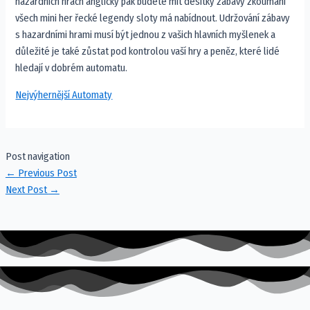
hazardních hrách anglicky pak budete mít desítky zábavy zkoumání
všech mini her řecké legendy sloty má nabídnout. Udržování zábavy
s hazardními hrami musí být jednou z vašich hlavních myšlenek a
důležité je také zůstat pod kontrolou vaší hry a peněz, které lidé
hledají v dobrém automatu.
Nejvýhernější Automaty
Post navigation
←
Previous Post
Next Post
→