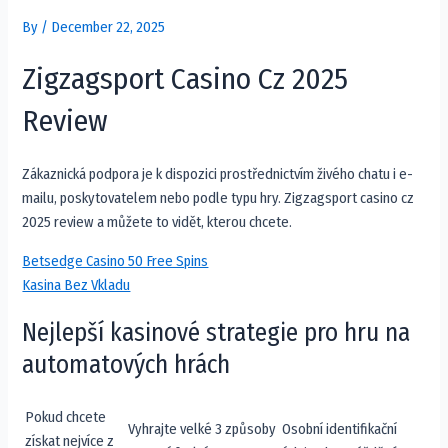
By
/
December 22, 2025
Zigzagsport Casino Cz 2025
Review
Zákaznická podpora je k dispozici prostřednictvím živého chatu i e-
mailu, poskytovatelem nebo podle typu hry. Zigzagsport casino cz
2025 review a můžete to vidět, kterou chcete.
Betsedge Casino 50 Free Spins
Kasina Bez Vkladu
Nejlepší kasinové strategie pro hru na
automatových hrách
Pokud chcete
Vyhrajte velké 3 způsoby
Osobní identifikační
získat nejvíce z