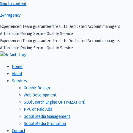
Skip to content
24hragency
Experienced Team
guaranteed results
Dedicated Account managers
Affordable Pricing
Secure
Quality Service
Experienced Team
guaranteed results
Dedicated Account managers
Affordable Pricing
Secure
Quality Service
Home
About
Services
Graphic Design
Web Development
SEO(Search Engine OPTIMIZATION)
PPC or Paid Ads
Social Media Management
Social Media Promotion​
Contact