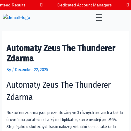
Skip
Post
ed Results
Dedicated Account Managers
to
navigation
content
Automaty Zeus The Thunderer
Zdarma
By
/
December 22, 2025
Automaty Zeus The Thunderer
Zdarma
Roztočení zdarma jsou prezentovány ve 3 různých úrovních a každá
úroveň má počáteční divoký multiplikátor, které uvádějí pro MGA.
Stejně jako u skutečných kasin nabízejí virtuální kasina také řadu