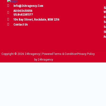
Info@24hragency.com
S
AU:0413450056
W
US:8482381577
G
104 Bay Street, Rockdale, NSW 2216
S
Contact Us
S
S
P
Copyright © 2026 24hragency | Powered
Terms & Condition
Privacy Policy
by 24hragency