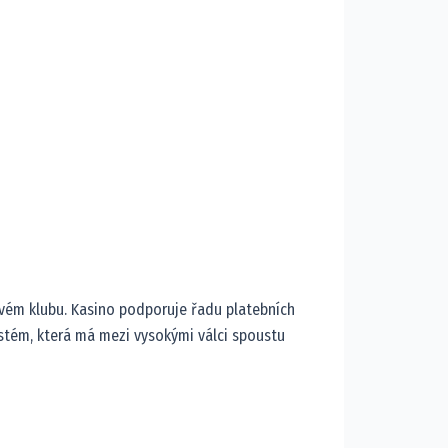
vém klubu. Kasino podporuje řadu platebních
ystém, která má mezi vysokými válci spoustu