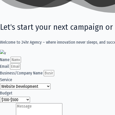
Let's start your next campaign or 
Welcome to 24hr Agency – where innovation never sleeps, and succe
Name
Email
Business/Company Name
Service
Budget