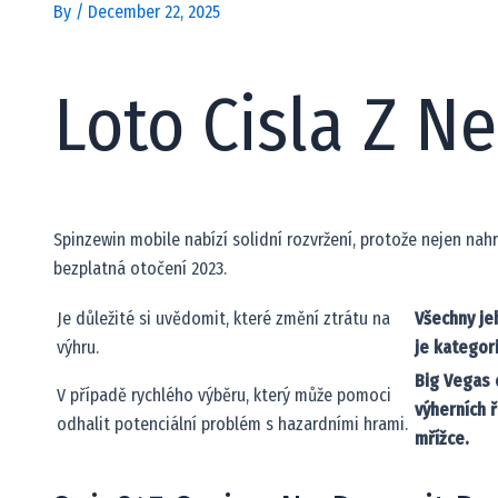
By
/
December 22, 2025
Loto Cisla Z N
Spinzewin mobile nabízí solidní rozvržení, protože nejen nah
bezplatná otočení 2023.
Je důležité si uvědomit, které změní ztrátu na
Všechny je
výhru.
je kategor
Big Vegas 
V případě rychlého výběru, který může pomoci
výherních 
odhalit potenciální problém s hazardními hrami.
mřížce.