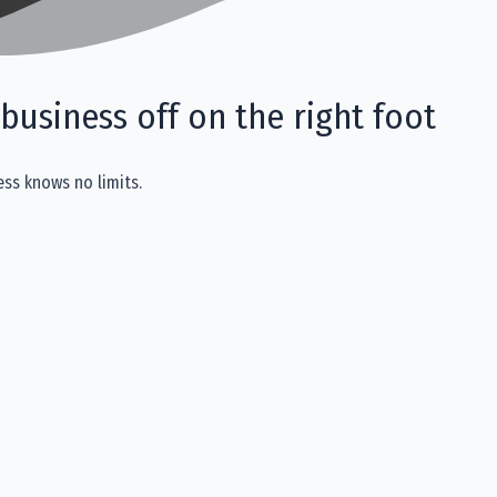
business off on the right foot
ss knows no limits.