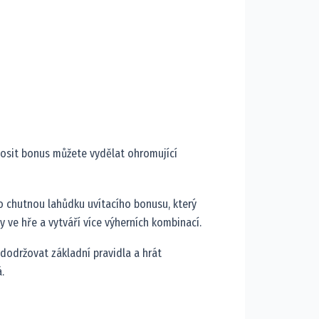
eposit bonus můžete vydělat ohromující
o chutnou lahůdku uvítacího bonusu, který
y ve hře a vytváří více výherních kombinací.
dodržovat základní pravidla a hrát
.