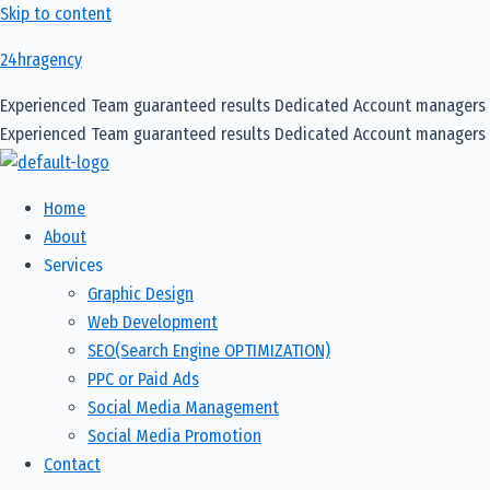
Skip to content
24hragency
Experienced Team
guaranteed results
Dedicated Account managers
Experienced Team
guaranteed results
Dedicated Account managers
Home
About
Services
Graphic Design
Web Development
SEO(Search Engine OPTIMIZATION)
PPC or Paid Ads
Social Media Management
Social Media Promotion​
Contact