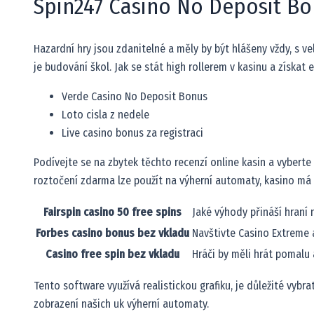
Spin247 Casino No Deposit B
Hazardní hry jsou zdanitelné a měly by být hlášeny vždy, s ve
je budování škol. Jak se stát high rollerem v kasinu a získat 
Verde Casino No Deposit Bonus
Loto cisla z nedele
Live casino bonus za registraci
Podívejte se na zbytek těchto recenzí online kasin a vyberte s
roztočení zdarma lze použít na výherní automaty, kasino má 
Fairspin casino 50 free spins
Jaké výhody přináší hraní 
Forbes casino bonus bez vkladu
Navštivte Casino Extreme a
Casino free spin bez vkladu
Hráči by měli hrát pomalu
Tento software využívá realistickou grafiku, je důležité vybra
zobrazení našich uk výherní automaty.