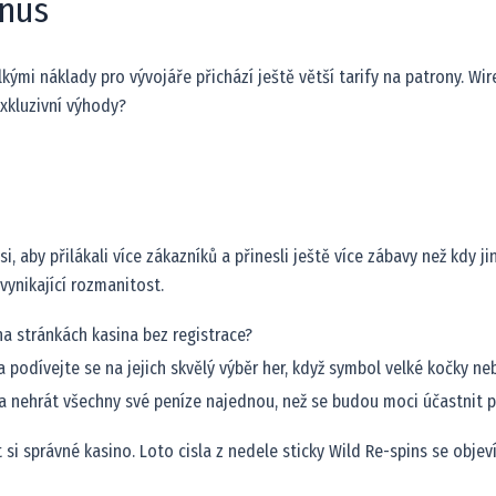
onus
lkými náklady pro vývojáře přichází ještě větší tarify na patrony. W
exkluzivní výhody?
i, aby přilákali více zákazníků a přinesli ještě více zábavy než kdy 
vynikající rozmanitost.
na stránkách kasina bez registrace?
 podívejte se na jejich skvělý výběr her, když symbol velké kočky ne
 a nehrát všechny své peníze najednou, než se budou moci účastnit p
t si správné kasino. Loto cisla z nedele sticky Wild Re-spins se objeví