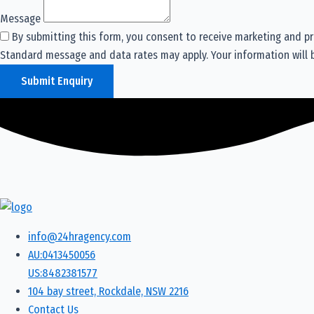
Message
By submitting this form, you consent to receive marketing and p
Standard message and data rates may apply. Your information will b
Submit Enquiry
info@24hragency.com
AU:0413450056
US:8482381577
104 bay street, Rockdale, NSW 2216
Contact Us