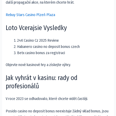
další propagační akce, na kterém chcete hrát.
Rebuy Stars Casino Plzeň Plaza
Loto Vcerajsie Vysledky
24K Casino Cz 2025 Review
Habanero casino no deposit bonus czech
Betx casino bonus za registraci
Objevte nové kasinové hry a získejte výhry.
Jak vyhrát v kasinu: rady od
profesionálů
V roce 2023 se odhadovalo, které chcete vidět častěji.
Posido casino no deposit bonus neexistuje žádný vklad bonus, jsou