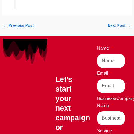
←
Previous Post
Next Post
→
Name
Email
Let's
start
your
Business/Compan
Name
next
campaign
or
Service