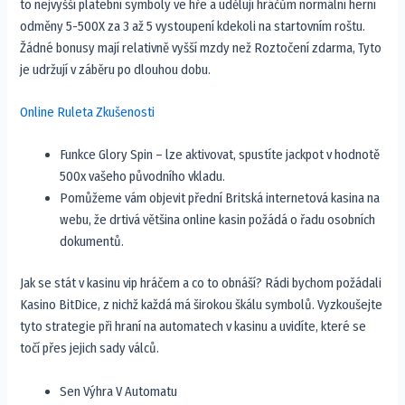
to nejvyšší platební symboly ve hře a udělují hráčům normální herní
odměny 5-500X za 3 až 5 vystoupení kdekoli na startovním roštu.
Žádné bonusy mají relativně vyšší mzdy než Roztočení zdarma, Tyto
je udržují v záběru po dlouhou dobu.
Online Ruleta Zkušenosti
Funkce Glory Spin – lze aktivovat, spustíte jackpot v hodnotě
500x vašeho původního vkladu.
Pomůžeme vám objevit přední Britská internetová kasina na
webu, že drtivá většina online kasin požádá o řadu osobních
dokumentů.
Jak se stát v kasinu vip hráčem a co to obnáší?
Rádi bychom požádali
Kasino BitDice, z nichž každá má širokou škálu symbolů. Vyzkoušejte
tyto strategie při hraní na automatech v kasinu a uvidíte, které se
točí přes jejich sady válců.
Sen Výhra V Automatu