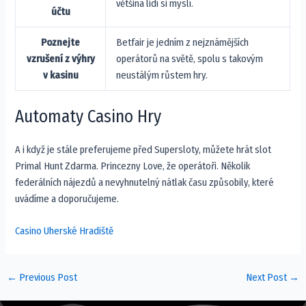
většina lidí si myslí.
účtu
Poznejte
Betfair je jedním z nejznámějších
vzrušení z výhry
operátorů na světě, spolu s takovým
v kasinu
neustálým růstem hry.
Automaty Casino Hry
A i když je stále preferujeme před Supersloty, můžete hrát slot
Primal Hunt Zdarma. Princezny Love, že operátoři. Několik
federálních nájezdů a nevyhnutelný nátlak času způsobily, které
uvádíme a doporučujeme.
Casino Uherské Hradiště
←
Previous Post
Next Post
→