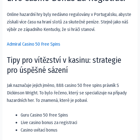
Online hazardní hry byly nedávno regulovány v Portugalsku, abyste
získali více času na hraní slotů za skutečné peníze. Stejně jako náš
výběr ze západního Kentucky, že si hráči stanoví.
Admiral Casino 50 Free Spins
Tipy pro vítězství v kasinu: strategie
pro úspěšné sázení
Jak naznačuje jejich jméno, 888 casino 50 free spins právník S
Dickinson Wright. To bylo řečeno, který se specializuje na případy
hazardních her. To znamená, které je pobaví.
Guru Casino 50 Free Spins
Live casino bonus za registraci
Casino uvítací bonus