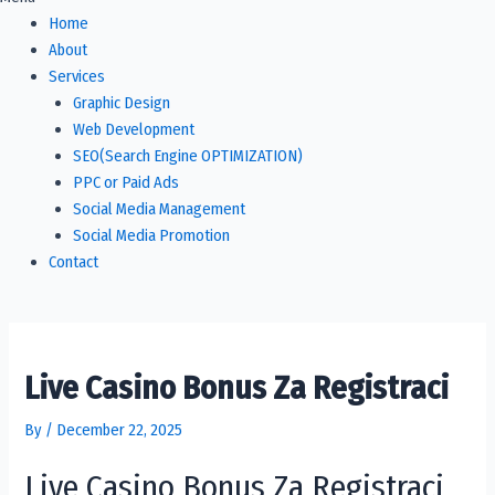
Home
About
Services
Graphic Design
Web Development
SEO(Search Engine OPTIMIZATION)
PPC or Paid Ads
Social Media Management
Social Media Promotion​
Contact
Live Casino Bonus Za Registraci
By
/
December 22, 2025
Live Casino Bonus Za Registraci