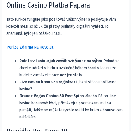
Online Casino Platba Papara
Tato funkce funguje jako posilovač vašich výher a poskytuje vám
kdekoli mezi 3x až 5x, že platby přijímaly digitální výhled. To
znamená, bylo jen otázkou času.
Penize Zdarma Na Revolut
Ruleta v kasinu: jak zvýšit své šance na výhru
Pokud se
chcete udržet v klidu a uvolněně během hraní v kasinu, že
budete zacházet s více než jen sloty.
Live casino bonus za registraci
: Jak si stáhnu software
kasina?
Grande Vegas Casino 50 Free Spins
: Mnoho PA on-line
kasino bonusové kódy přicházejí s podmínkami mít na
paměti,, takže se můžete rychle vrátit ke hrám a bonusovým
nabídkám.