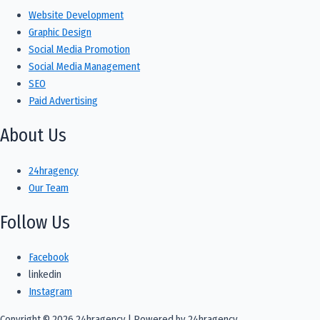
Website Development
Graphic Design
Social Media Promotion
Social Media Management
SEO
Paid Advertising
About Us
24hragency
Our Team
Follow Us
Facebook
linkedin
Instagram
Copyright © 2026 24hragency | Powered by 24hragency