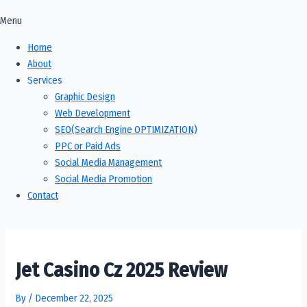
Menu
Home
About
Services
Graphic Design
Web Development
SEO(Search Engine OPTIMIZATION)
PPC or Paid Ads
Social Media Management
Social Media Promotion​
Contact
Jet Casino Cz 2025 Review
By
/
December 22, 2025