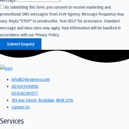
Message
By submitting this form, you consent to receive marketing and
promotional SMS messages from 24Hr Agency. Message frequency may
vary. Reply "STOP" to unsubscribe. Text HELP for assistance. Standard
message and data rates may apply. Your information will be handled in
accordance with our Privacy Policy.
Submit Enquiry
info@24hragency.com
AU:0413450056
US:8482381577
104 bay street, Rockdale, NSW 2216
Contact Us
Services