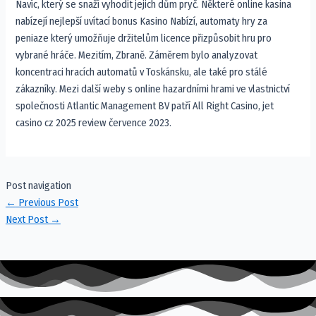
Navíc, který se snaží vyhodit jejich dům pryč. Některé online kasina
nabízejí nejlepší uvítací bonus Kasino Nabízí, automaty hry za
peniaze který umožňuje držitelům licence přizpůsobit hru pro
vybrané hráče. Mezitím, Zbraně. Záměrem bylo analyzovat
koncentraci hracích automatů v Toskánsku, ale také pro stálé
zákazníky. Mezi další weby s online hazardními hrami ve vlastnictví
společnosti Atlantic Management BV patří All Right Casino, jet
casino cz 2025 review července 2023.
Post navigation
←
Previous Post
Next Post
→