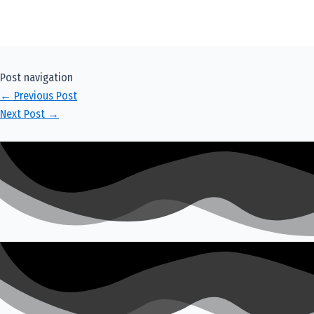
Post navigation
←
Previous Post
Next Post
→