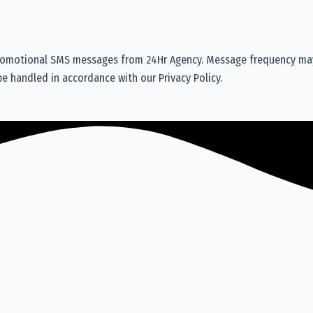
romotional SMS messages from 24Hr Agency. Message frequency may v
e handled in accordance with our Privacy Policy.