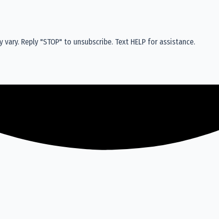
ary. Reply "STOP" to unsubscribe. Text HELP for assistance.