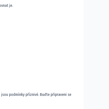
ovnat je.
d jsou podmínky příznivé. Buďte připraveni se