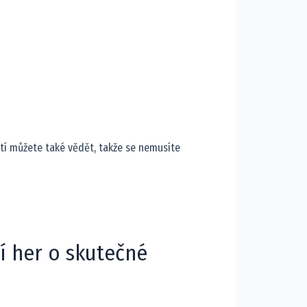
tí můžete také vědět, takže se nemusíte
ní her o skutečné