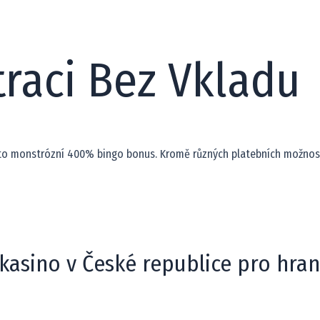
traci Bez Vkladu
e to monstrózní 400% bingo bonus. Kromě různých platebních možnos
 kasino v České republice pro hra