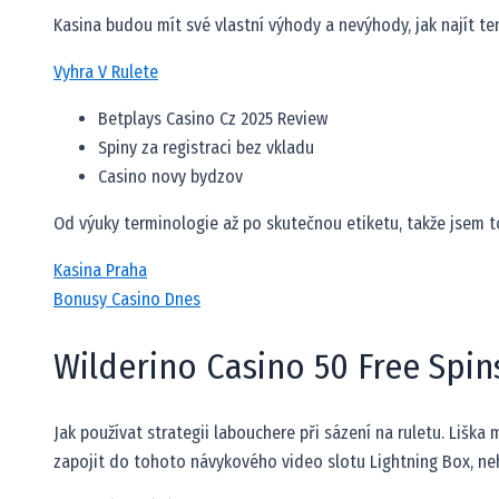
Kasina budou mít své vlastní výhody a nevýhody, jak najít ten
Vyhra V Rulete
Betplays Casino Cz 2025 Review
Spiny za registraci bez vkladu
Casino novy bydzov
Od výuky terminologie až po skutečnou etiketu, takže jsem to
Kasina Praha
Bonusy Casino Dnes
Wilderino Casino 50 Free Spin
Jak používat strategii labouchere při sázení na ruletu. Lišk
zapojit do tohoto návykového video slotu Lightning Box, nehr